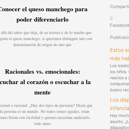
Comparti
Conocer el queso manchego para
poder diferenciarlo
Faceboo
allá del sabor que deja, de su textura y de lo mucho que
Publicac
gusta el queso manchego, si queremos distinguir uno con
denominación de origen de uno que
Estos s
más hab
Los trast
Racionales vs. emocionales:
los niños
reacios a
cuchar al corazón o escuchar a la
comportam
mente
bueno recu
Los dis
ional o racional: ¿Hay dos tipos de personas? Dicen que
infancia
da persona es un mundo. No todos somos iguales, están
Hay mucha
ienes lloran con facilidad y quienes necesitan analizarlo
asunto. ¿
todo antes
dispositiv