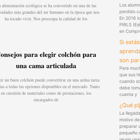
Los alumn
 alimentación ecológica se ha convertido en una de las
perdido c
sidades más grandes del ser humano en la época que nos
En 2016 l
ha tocado vivir. Nos preocupa la calidad de los
PIRLS (Es
en Compre
Si estás
aprenda
onsejos para elegir colchón para
son para
una cama articulada
Para muc
que sus h
ir un buen colchón puede convertirse en una ardua tarea
cuando so
ias a todas las opciones disponibles en el mercado. Tanto
debe toma
en cuestión de materiales como de prestaciones, los
cuenta y
encargados de
¿Qué pi
La llegad
motivo de
preparar u
pequeño n
reunir una