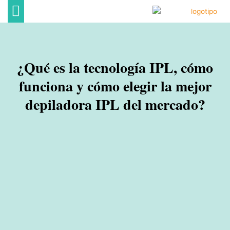
Ir
al
contenido
DECORACIÓN DE HOGAR
ECONOMÍA FAMILIAR
OCIO EN FAMILIA
¿Qué es la tecnología IPL, cómo
funciona y cómo elegir la mejor
depiladora IPL del mercado?