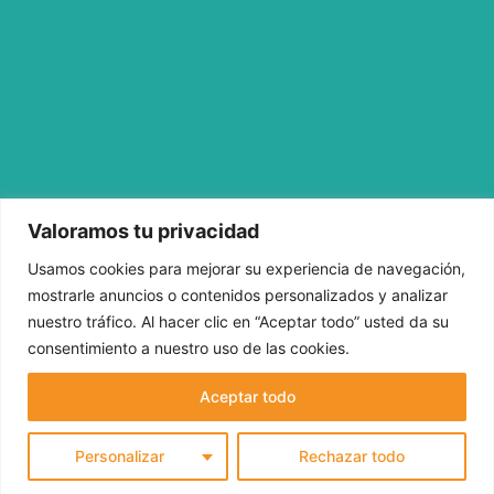
Valoramos tu privacidad
Usamos cookies para mejorar su experiencia de navegación,
mostrarle anuncios o contenidos personalizados y analizar
ANTERIOR
SIGUIENTE
Ant
S
nuestro tráfico. Al hacer clic en “Aceptar todo” usted da su
Tips para elegir la inmobiliaria perfecta
Cómo funciona el aeropuerto: facturación, control de seguridad y comida en el avión
consentimiento a nuestro uso de las cookies.
Aceptar todo
Personalizar
Rechazar todo