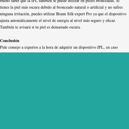
bueno saber que la IPL también se puede utilizar en pieles bronceadas. Si
tienes la piel más oscura debido al bronceado natural o artificial y no sufres
ninguna irritación, puedes utilizar Braun Silk∙expert Pro ya que el dispositivo
ajusta automáticamente el nivel de energía al nivel más seguro y eficaz.
También te avisará si tu piel es demasiado oscura.
Conclusión
Pide consejo a expertos a la hora de adquirir un dispositivo IPL, en caso
contrario, es mejor acudir a un centro de estética para que hagan un
tratamiento a tu medida sin ningún tipo de riesgos.