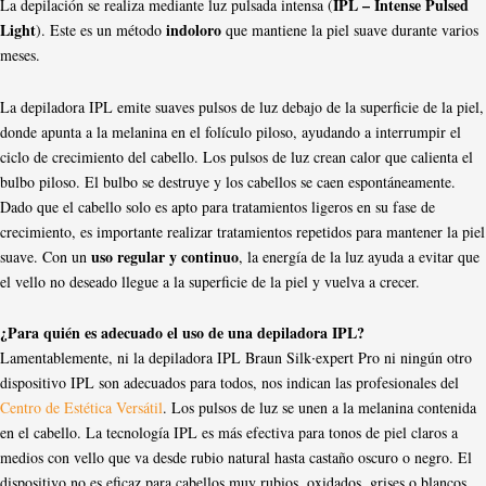
IPL – Intense Pulsed
La depilación se realiza mediante luz pulsada intensa (
Light
indoloro
). Este es un método
que mantiene la piel suave durante varios
meses.
La depiladora IPL emite suaves pulsos de luz debajo de la superficie de la piel,
donde apunta a la melanina en el folículo piloso, ayudando a interrumpir el
ciclo de crecimiento del cabello. Los pulsos de luz crean calor que calienta el
bulbo piloso. El bulbo se destruye y los cabellos se caen espontáneamente.
Dado que el cabello solo es apto para tratamientos ligeros en su fase de
crecimiento, es importante realizar tratamientos repetidos para mantener la piel
uso regular y continuo
suave. Con un
, la energía de la luz ayuda a evitar que
el vello no deseado llegue a la superficie de la piel y vuelva a crecer.
¿Para quién es adecuado el uso de una depiladora IPL?
Lamentablemente, ni la depiladora IPL Braun Silk∙expert Pro ni ningún otro
dispositivo IPL son adecuados para todos, nos indican las profesionales del
Centro de Estética Versátil
. Los pulsos de luz se unen a la melanina contenida
en el cabello. La tecnología IPL es más efectiva para tonos de piel claros a
medios con vello que va desde rubio natural hasta castaño oscuro o negro. El
dispositivo no es eficaz para cabellos muy rubios, oxidados, grises o blancos,