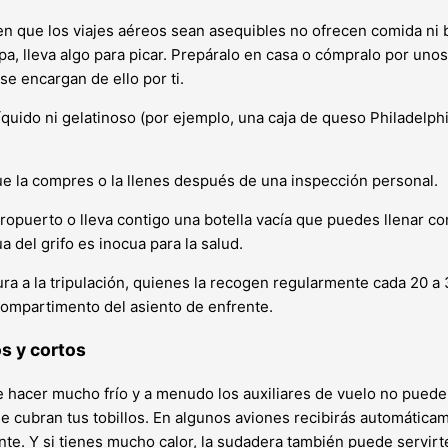
 que los viajes aéreos sean asequibles no ofrecen comida ni beb
ropa, lleva algo para picar. Prepáralo en casa o cómpralo por u
se encargan de ello por ti.
uido ni gelatinoso (por ejemplo, una caja de queso Philadelphi
ue la compres o la llenes después de una inspección personal.
opuerto o lleva contigo una botella vacía que puedes llenar c
a del grifo es inocua para la salud.
ra a la tripulación, quienes la recogen regularmente cada 20 a 3
compartimento del asiento de enfrente.
s y cortos
e hacer mucho frío y a menudo los auxiliares de vuelo no puede
e cubran tus tobillos. En algunos aviones recibirás automáticame
nte. Y si tienes mucho calor, la sudadera también puede servir