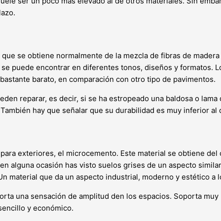
ele ser un poco más elevado al de otros materiales. Sin embarg
lazo.
, que se obtiene normalmente de la mezcla de fibras de madera y
ial se puede encontrar en diferentes tonos, diseños y formatos. 
 bastante barato, en comparación con otro tipo de pavimentos.
ueden reparar, es decir, si se ha estropeado una baldosa o lama
También hay que señalar que su durabilidad es muy inferior al d
para exteriores, el microcemento. Este material se obtiene del
n alguna ocasión has visto suelos grises de un aspecto similar
 material que da un aspecto industrial, moderno y estético a l
aporta una sensación de amplitud den los espacios. Soporta muy 
sencillo y económico.