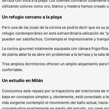
terraza con vista a la playa. Los clientes confiaron totalmente 
utilizando colores como oro, blanco y madera hemos creado u
Un refugio cercano a la playa
Pero una de las joyas de la corona se podría decir que es su
refugio contemporáneo en esta extraordinaria ubicación de “p
pueden ser satisfechos. Contempla el impresionante y tranqui
La cocina gourmet totalmente equipada con cámara frigorífica
de planta abierta se abre sin problemas a la terraza y la sala 
Tres amplios dormitorios ofrecen un amplio alojamiento para h
confortable.
Un estudio en Milán
Concluimos este repaso por la trayectoria del interiorista de 
basa en conceptos simples y, obviamente, está conectado a las s
más exigente contempló el movimiento del baño actual, hacia el
conceptualiza exactamente en medio del estudio, sin crear mo