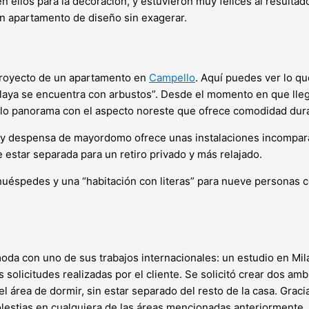
en ellos para la decoración, y estuvieron muy felices al resultad
n apartamento de diseño sin exagerar.
 proyecto de un apartamento en
Campello
. Aquí puedes ver lo q
laya se encuentra con arbustos”. Desde el momento en que llegan
lo panorama con el aspecto noreste que ofrece comodidad durant
 y despensa de mayordomo ofrece unas instalaciones incomparab
de estar separada para un retiro privado y más relajado.
uéspedes y una “habitación con literas” para nueve personas con
moda con uno de sus trabajos internacionales: un estudio en Mil
olicitudes realizadas por el cliente. Se solicitó crear dos ambie
 área de dormir, sin estar separado del resto de la casa. Graci
lestias en cualquiera de las áreas mencionadas anteriormente.