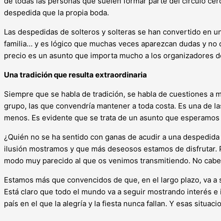
de todas las personas que suelen formar parte del círculo cer
despedida que la propia boda.
Las despedidas de solteros y solteras se han convertido en un
familia… y es lógico que muchas veces aparezcan dudas y no
precio es un asunto que importa mucho a los organizadores de 
Una tradición que resulta extraordinaria
Siempre que se habla de tradición, se habla de cuestiones a m
grupo, las que convendría mantener a toda costa. Es una de la
menos. Es evidente que se trata de un asunto que esperamos c
¿Quién no se ha sentido con ganas de acudir a una despedida 
ilusión mostramos y que más deseosos estamos de disfrutar. 
modo muy parecido al que os venimos transmitiendo. No cabe 
Estamos más que convencidos de que, en el largo plazo, va a 
Está claro que todo el mundo va a seguir mostrando interés e 
país en el que la alegría y la fiesta nunca fallan. Y esas situ