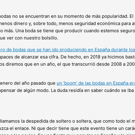
bodas no se encuentran en su momento de más popularidad. El 
 menos dinero y, sobre todo, menos seguridad económica para a
oco más. Una boda se tiene que producir cuando estemos seguro
e ver con nuestro bolsillo.
o de bodas que se han ido produciendo en España durante los
aces de alcanzar esa cifra. De hecho, en 2018 ya hicimos bast
s diremos que en un año, el que transcurrió desde 2008 a 2009
de enero del año pasado que
un ‘boom’ de las bodas en España era
pensar de algún modo. La duda residía en saber cuándo se iba a
llamamos la despedida de soltero o soltera, que como todo el 
a el enlace. Ni que decir tiene que este evento tiene un caráct