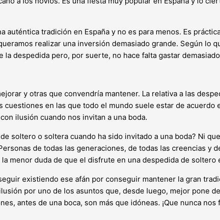
cano a los novios. Es una fiesta muy popular en España y lo cie
a auténtica tradición en España y no es para menos. Es práctic
 queramos realizar una inversión demasiado grande. Según lo 
la despedida pero, por suerte, no hace falta gastar demasiado 
ejorar y otras que convendría mantener. La relativa a las despe
s cuestiones en las que todo el mundo suele estar de acuerdo e
on ilusión cuando nos invitan a una boda.
de soltero o soltera cuando ha sido invitado a una boda? Ni qu
Personas de todas las generaciones, de todas las creencias y 
la menor duda de que el disfrute en una despedida de soltero 
seguir existiendo ese afán por conseguir mantener la gran trad
ilusión por uno de los asuntos que, desde luego, mejor pone de
aciones, antes de una boca, son más que idóneas. ¡Que nunca nos f