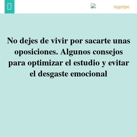
Ir
al
contenido
DECORACIÓN DE HOGAR
ECONOMÍA FAMILIAR
OCIO EN FAMILIA
No dejes de vivir por sacarte unas
oposiciones. Algunos consejos
para optimizar el estudio y evitar
el desgaste emocional