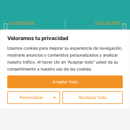
ANTERIOR
SIGUIENTE
Ant
S
Si estás interesado en que tu hijo aprenda música, estos consejos son para ti
¿Por qué es importante regalar libros a los niños?
Valoramos tu privacidad
Usamos cookies para mejorar su experiencia de navegación,
mostrarle anuncios o contenidos personalizados y analizar
nuestro tráfico. Al hacer clic en “Aceptar todo” usted da su
consentimiento a nuestro uso de las cookies.
Aceptar todo
Personalizar
Rechazar todo