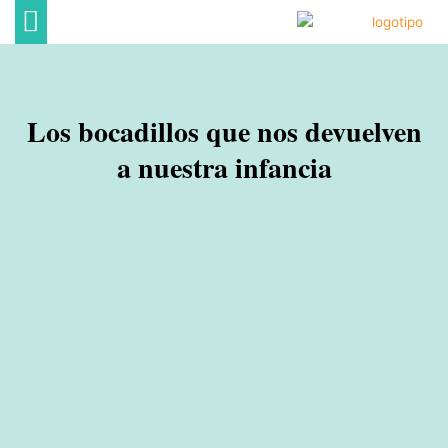
Ir
al
contenido
DECORACIÓN DE HOGAR
ECONOMÍA FAMILIAR
OCIO EN FAMILIA
Los bocadillos que nos devuelven
a nuestra infancia