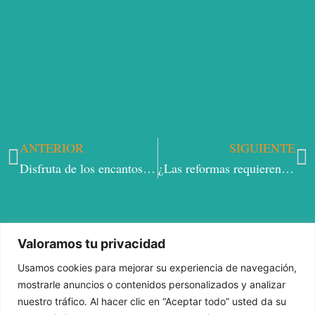
ANTERIOR
SIGUIENTE
Ant
S
Disfruta de los encantos de la isla de Formentera con toda tu familia
¿Las reformas requieren trabajos de altura?
Valoramos tu privacidad
Usamos cookies para mejorar su experiencia de navegación,
mostrarle anuncios o contenidos personalizados y analizar
nuestro tráfico. Al hacer clic en “Aceptar todo” usted da su