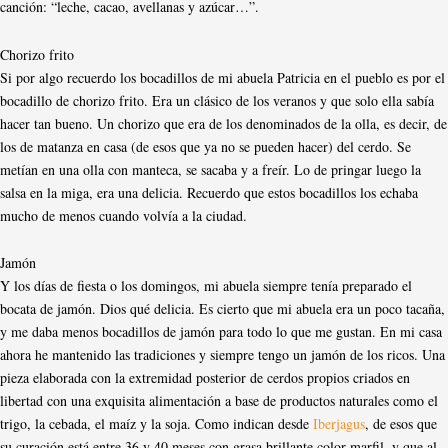
canción: “leche, cacao, avellanas y azúcar…”.
Chorizo frito
Si por algo recuerdo los bocadillos de mi abuela Patricia en el pueblo es por el
bocadillo de chorizo frito. Era un clásico de los veranos y que solo ella sabía
hacer tan bueno. Un chorizo que era de los denominados de la olla, es decir, de
los de matanza en casa (de esos que ya no se pueden hacer) del cerdo. Se
metían en una olla con manteca, se sacaba y a freír. Lo de pringar luego la
salsa en la miga, era una delicia. Recuerdo que estos bocadillos los echaba
mucho de menos cuando volvía a la ciudad.
Jamón
Y los días de fiesta o los domingos, mi abuela siempre tenía preparado el
bocata de jamón. Dios qué delicia. Es cierto que mi abuela era un poco tacaña,
y me daba menos bocadillos de jamón para todo lo que me gustan. En mi casa
ahora he mantenido las tradiciones y siempre tengo un jamón de los ricos. Una
pieza elaborada con la extremidad posterior de cerdos propios criados en
libertad con una exquisita alimentación a base de productos naturales como el
trigo, la cebada, el maíz y la soja. Como indican desde
Iberjagus
, de esos que
su curación está entre 36 y 40 meses con grasa brillante color marfil, y que al