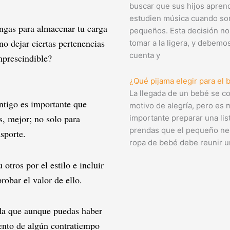
buscar que sus hijos apren
estudien música cuando so
ngas para almacenar tu carga
pequeños. Esta decisión no
no dejar ciertas pertenencias
tomar a la ligera, y debemo
cuenta y
imprescindible?
¿Qué pijama elegir para el 
La llegada de un bebé se c
ntigo es importante que
motivo de alegría, pero es 
os, mejor; no solo para
importante preparar una lis
prendas que el pequeño nec
sporte.
ropa de bebé debe reunir u
otros por el estilo e incluir
robar el valor de ello.
erda que aunque puedas haber
ento de algún contratiempo