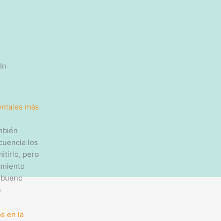
In
entales más
mbién
cuencia los
tirlo, pero
amiento
s bueno
e
s en la