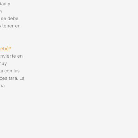
dan y
n
 se debe
s tener en
bebé?
onvierte en
muy
ta con las
esitará. La
na