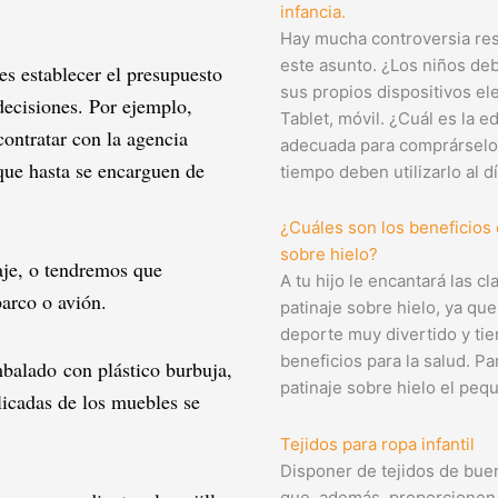
infancia.
Hay mucha controversia re
este asunto. ¿Los niños de
s establecer el presupuesto
sus propios dispositivos el
decisiones. Por ejemplo,
Tablet, móvil. ¿Cuál es la e
ontratar con la agencia
adecuada para comprárselo
que hasta se encarguen de
tiempo deben utilizarlo al d
¿Cuáles son los beneficios 
sobre hielo?
je, o tendremos que
A tu hijo le encantará las c
arco o avión.
patinaje sobre hielo, ya que
deporte muy divertido y ti
beneficios para la salud. Pa
mbalado con plástico burbuja,
patinaje sobre hielo el peq
licadas de los muebles se
Tejidos para ropa infantil
Disponer de tejidos de buen
que, además, proporcione