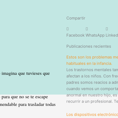
Compartir
Facebook
WhatsApp
Linked
Publicaciones recientes
Estos son los problemas m
habituales en la infancia.
Los trastornos mentales ta
o imagina que tuvieses que
afectan a los niños. Con fre
padres somos reacios a admi
cuando vemos un comport
anormal en nuestro hijo, e
 para que no se te escape
recurrir a un profesional. T
endable para trasladar todas
Los dispositivos electrónico