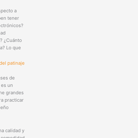
specto a
ben tener
ectrónicos?
dad
? ¿Cuánto
ía? Lo que
del patinaje
lases de
 es un
ene grandes
ra practicar
ueño
a calidad y
n comodidad