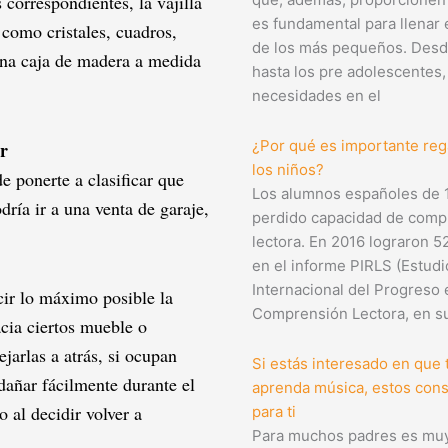
 correspondientes, la vajilla
es fundamental para llenar 
 como cristales, cuadros,
de los más pequeños. Desd
 una caja de madera a medida
hasta los pre adolescentes,
necesidades en el
¿Por qué es importante rega
ar
los niños?
e ponerte a clasificar que
Los alumnos españoles de 
dría ir a una venta de garaje,
perdido capacidad de comp
lectora. En 2016 lograron 5
en el informe PIRLS (Estudi
Internacional del Progreso 
ucir lo máximo posible la
Comprensión Lectora, en su
cia ciertos mueble o
jarlas a atrás, si ocupan
Si estás interesado en que t
dañar fácilmente durante el
aprenda música, estos con
o al decidir volver a
para ti
Para muchos padres es mu