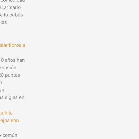
el armario
e lo bebes
 las
lar libros a
10 años han
rensión
28 puntos
o
en
s siglas en
u hijo
sejos son
y común