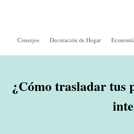
Ir
al
contenido
Consejos
Decoración de Hogar
Economía
¿Cómo trasladar tus 
int