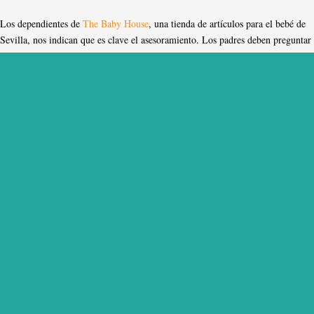
Los dependientes de
The Baby House
, una tienda de artículos para el bebé de
Sevilla, nos indican que es clave el asesoramiento. Los padres deben preguntar
y aclarar todas sus dudas antes de lanzarse a comprar una sillita de viaje para
su bebé.