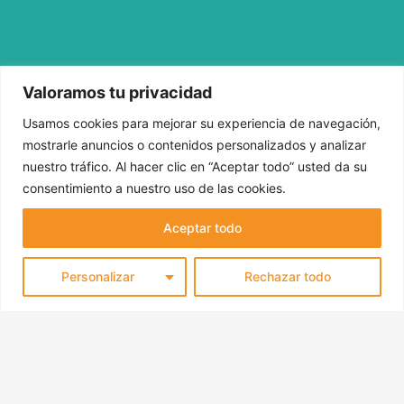
Valoramos tu privacidad
Usamos cookies para mejorar su experiencia de navegación,
ANTERIOR
SIGUIENTE
Ant
S
mostrarle anuncios o contenidos personalizados y analizar
nuestro tráfico. Al hacer clic en “Aceptar todo” usted da su
¿Cómo trasladar tus pertenencias en una mudanza internacional?
El AOVE también es cosa de niños
consentimiento a nuestro uso de las cookies.
Aceptar todo
Personalizar
Rechazar todo