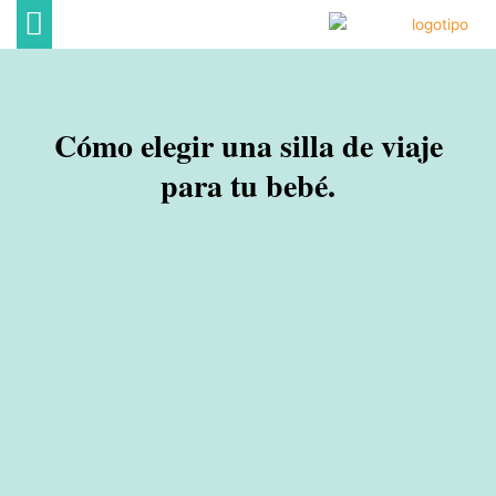
Ir
al
contenido
DECORACIÓN DE HOGAR
ECONOMÍA FAMILIAR
OCIO EN FAMILIA
Cómo elegir una silla de viaje
para tu bebé.