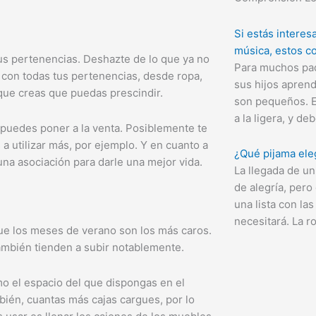
Si estás interes
música, estos co
us pertenencias. Deshazte de lo que ya no
Para muchos pa
a con todas tus pertenencias, desde ropa,
sus hijos apren
 que creas que puedas prescindir.
son pequeños. E
a la ligera, y d
 puedes poner a la venta. Posiblemente te
a utilizar más, por ejemplo. Y en cuanto a
¿Qué pijama eleg
una asociación para darle una mejor vida.
La llegada de u
de alegría, per
una lista con la
necesitará. La 
ue los meses de verano son los más caros.
también tienden a subir notablemente.
o el espacio del que dispongas en el
bién, cuantas más cajas cargues, por lo