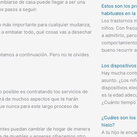
 cambiarse de casa puede llegar a ser una
Estos son los p
s pasos a seguir.
habituales en la 
Los trastornos m
lo más importante para cualquier mudanza,
niños. Con frec
 a embalar todo, qué cosas vas a desechar
a admitirlo, pe
comportamiento 
bueno recurrir a
ntamos a continuación. Pero no te olvides
Los dispositivos 
Hay mucha contr
asunto. ¿Los ni
dispositivos ele
 posible es contratando los servicios de
es la edad adec
rá de muchos aspectos que te harán
¿Cuánto tiempo d
que nunca para este largo proceso de
¿Cuáles son los 
hielo?
ntes puedan cambiar de hogar de manera
A tu hijo le enca
orte de muebles y enseres ofrecemos otro