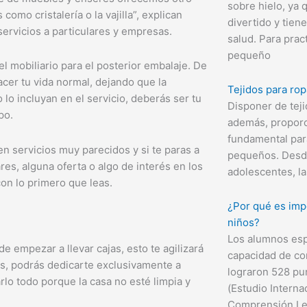
sobre hielo, ya
omo cristalería o la vajilla”, explican
divertido y tien
rvicios a particulares y empresas.
salud. Para pract
pequeño
 mobiliario para el posterior embalaje. De
cer tu vida normal, dejando que la
Tejidos para ropa
lo incluyan en el servicio, deberás ser tu
Disponer de teji
po.
además, propor
fundamental para
 servicios muy parecidos y si te paras a
pequeños. Desde
res, alguna oferta o algo de interés en los
adolescentes, l
on lo primero que leas.
¿Por qué es impo
niños?
Los alumnos esp
e empezar a llevar cajas, esto te agilizará
capacidad de co
s, podrás dedicarte exclusivamente a
lograron 528 pu
rlo todo porque la casa no esté limpia y
(Estudio Interna
Comprensión Lec